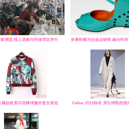
新潮流 线上选购与环保理念并行
奈奢鞋帽与化妆品销售 融合时
业之道
秋冬爆款欧美印花棒球服外套女装批
Celine 2015秋冬 穿白球鞋的
发指南 厂家直销优势解析