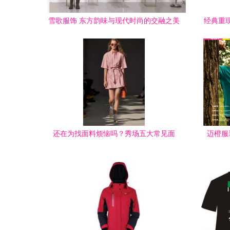
雪歌服饰 东方韵味与现代时尚的交融之美
经典重现
还在为找面料烦恼吗？秀场五大常见面
迈橙服
料，错过将遗憾终身