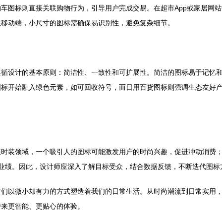
车图标则直接关联购物行为，引导用户完成交易。在超市App或家居网
在移动端，小尺寸的图标需确保易识别性，避免复杂细节。
遵循设计的基本原则：简洁性、一致性和可扩展性。简洁的图标易于记忆
图标开始融入绿色元素，如可回收符号，而日用百货图标则强调生态友好
在时装领域，一个吸引人的图标可能激发用户的时尚兴趣，促进冲动消费
售业绩。因此，设计师应深入了解目标受众，结合数据反馈，不断迭代图标
它们以微小却有力的方式塑造着我们的日常生活。从时尚潮流到日常实用
带来更智能、更贴心的体验。