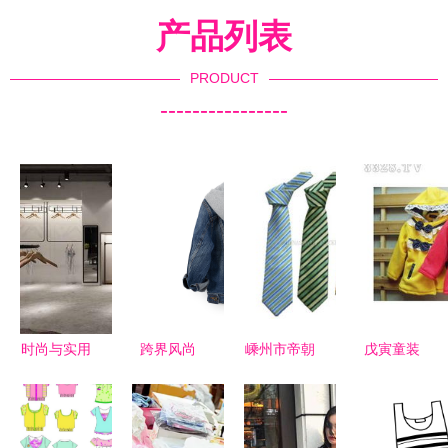
产品列表
PRODUCT
----------------
时尚与实用
跨界风尚
嵊州市帝朝
戊寅童装
现代服装的
连帽牛仔外
服饰 领带
最新产品展
多维解读
套童装与化
精品系列与
示与品牌实
妆品销售的
时尚化妆品
力解析