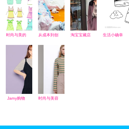
静物拍摄美
销售的完美
学
融合
时尚与美的
从成本到创
淘宝宝藏店
生活小确幸
视觉呈现
新 中国服
铺大公开
裤衩背心简
衣服矢量图
装鞋帽制造
设计感爆棚
笔画与日用
在化妆品销
业的守卫战
的小众服装
百货的创意
售中的创新
与转型之路
店合集
交融
应用
Jamy购物
时尚与美容
网 探索韩
的交汇 当
国时尚的专
服装设计遇
属代购与批
见化妆品销