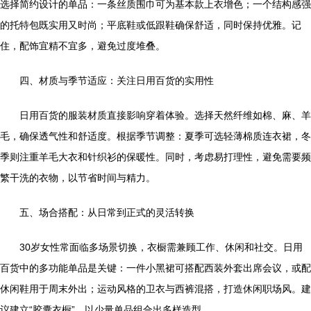
选择简约设计的单品：一条丝质围巾可为基本款上衣增色；一个结构感强
的托特包既实用又时尚；平底鞋或低跟鞋确保舒适，同时保持优雅。记
住，配饰宜精不宜多，避免过度堆叠。
四、材质与季节适应：关注日用百货的实用性
日用百货的服装材质直接影响穿着体验。选择天然纤维如棉、麻、羊
毛，确保透气性和舒适度。根据季节调整：夏季可选轻薄棉质连衣裙，冬
季则注重羊毛大衣和针织衫的保暖性。同时，考虑易打理性，避免需要频
繁干洗的衣物，以节省时间与精力。
五、场合搭配：从日常到正式的灵活转换
30岁女性常面临多场景切换，衣橱需兼顾工作、休闲和社交。日用
百货中的多功能单品是关键：一件小黑裙可搭配西装外套出席会议，或配
休闲鞋用于周末外出；运动风格的卫衣与西裤混搭，打造休闲职场风。建
议建立“胶囊衣橱”，以少量单品组合出多样造型。