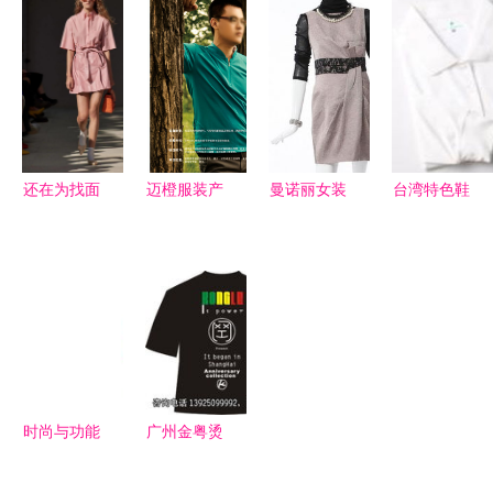
现代时尚的
MEERYCO
械厂 专业
融合 服装
交融之美
2016夏装
铸就品质，
与化妆品行
纯色宽松衬
创新引领未
业的双赢之
衫的时尚魅
来
道
力
还在为找面
迈橙服装产
曼诺丽女装
台湾特色鞋
料烦恼吗？
品手册与日
最新鞋帽产
帽闪耀登场
秀场五大常
用百货精选
品系列，优
一场聚焦设
见面料，错
图录
雅与舒适的
计与商机的
过将遗憾终
完美融合
产品专场配
身
对会
时尚与功能
广州金粤烫
服装类产品
画 服装装