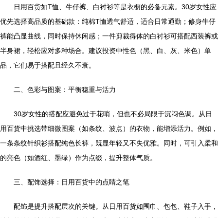
日用百货如T恤、牛仔裤、白衬衫等是衣橱的必备元素。30岁女性应
优先选择高品质的基础款：纯棉T恤透气舒适，适合日常通勤；修身牛仔
裤能凸显曲线，同时保持休闲感；一件剪裁得体的白衬衫可搭配西装裤或
半身裙，轻松应对多种场合。建议投资中性色（黑、白、灰、米色）单
品，它们易于搭配且经久不衰。
二、色彩与图案：平衡稳重与活力
30岁女性的搭配应避免过于花哨，但也不必局限于沉闷色调。从日
用百货中挑选带细微图案（如条纹、波点）的衣物，能增添活力。例如，
一条条纹针织衫搭配纯色长裤，既显年轻又不失优雅。同时，可引入柔和
的亮色（如酒红、墨绿）作为点缀，提升整体气质。
三、配饰选择：日用百货中的点睛之笔
配饰是提升搭配层次的关键。从日用百货如围巾、包包、鞋子入手，