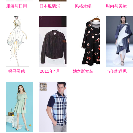
服装与日用
日本服装消
风格永续
时尚与美妆
百货 时尚
费指南 代
探索Giada
的视觉融合
与实用的双
购、新品价
黑色双排扣
如何运用矢
重奏
格、二手市
连衣裙的时
量素材提升
场与购买渠
尚美学与搭
化妆品销售
道全解析
配灵感
探寻灵感
2011年4月
她之影女装
当传统遇见
八大手绘服
全球时尚杂
从店铺视觉
未来 传统
装系列设计
志热销女装
到日用百货
色彩与工艺
图集
及配饰精选
的精致生活
在现代服装
第一辑
美学
设计中的创
新应用