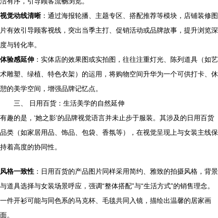
洁有序，引导顾客流畅浏览。
视觉动线清晰
：通过海报轮播、主题专区、搭配推荐等模块，店铺装修图
片有效引导顾客视线，突出当季主打、促销活动或品牌故事，提升浏览深
度与转化率。
体验感延伸
：实体店的效果图或实拍图，往往注重灯光、陈列道具（如艺
术雕塑、绿植、特色衣架）的运用，将购物空间升华为一个可供打卡、休
憩的美学空间，增强品牌记忆点。
三、 日用百货：生活美学的自然延伸
有趣的是，‘她之影’的品牌视觉语言并未止步于服装。其涉及的日用百货
品类（如家居用品、饰品、包袋、香氛等），在视觉呈现上与女装主线保
持着高度的协同性。
风格一致性
：日用百货的产品图片同样采用简约、雅致的拍摄风格，背景
与道具选择与女装场景呼应，强调“整体搭配”与“生活方式”的销售理念。
一件开衫可能与同色系的马克杯、毛毯共同入镜，描绘出温馨的居家画
面。