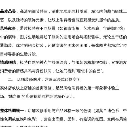
品质凸显
：高清的细节特写，清晰地展现面料质感、精湛的剪裁与缝线工
艺，以及独特的装饰元素，让线上消费者也能直观感受到服饰的品质。
风格叙事
：通过模特在不同场景（如都市街角、艺术画廊、宁静咖啡馆）
中的演绎，图片生动地讲述了服饰的适用场合与搭配哲学。无论是干练的
通勤装、优雅的约会裙装，还是慵懒的周末休闲服，每张图片都精准定位
目标客群的生活片段。
情感联结
：模特自然的神态与肢体语言，与服装风格相得益彰，旨在激发
消费者的情感共鸣与身份认同，让她们看到“理想中的自己”。
二、 店铺装修图片：营造沉浸式购物空间
实体店或线上店铺的首页装修，是品牌给消费者的第一印象和体验主
场。‘她之影’的店铺视觉同样经过精心设计。
整体格调统一
：店铺装修采用与产品风格一致的色调（如莫兰迪色系、中
性色调或低饱和色彩），营造出高级、柔和、有格调的氛围。空间布局简