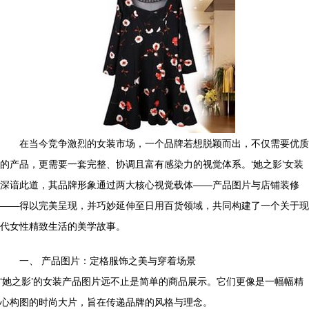
在当今竞争激烈的女装市场，一个品牌若想脱颖而出，不仅需要优质
的产品，更需要一套完整、协调且富有感染力的视觉体系。‘她之影’女装
深谙此道，其品牌形象通过两大核心视觉载体——产品图片与店铺装修
——得以完美呈现，并巧妙延伸至日用百货领域，共同构建了一个关于现
代女性精致生活的美学故事。
一、 产品图片：定格服饰之美与穿着场景
‘她之影’的女装产品图片远不止是简单的商品展示。它们更像是一幅幅精
心构图的时尚大片，旨在传递品牌的风格与理念。