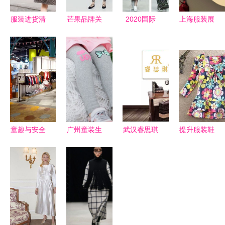
服装进货清
芒果品牌关
2020国际
上海服装展
单及价格表
闭低成本服
服装设计趋
会 美丽经
— 益华彩
装线 快时
势 鞋帽篇
济新地标，
菲百搭双面
尚的变轨与
重点解析
化妆品销售
羊绒呢大衣
化妆品销售
强势增长
女 鞋帽详
的崛起
查
童趣与安全
广州童装生
武汉睿思琪
提升服装鞋
并重 儿童
产厂家产品
专业定制幼
帽产品图高
服装专卖店
探访 环朱
儿园校服与
级感的拍摄
的设计理念
服装的品质
工作服图片
技巧
与匠心
展示