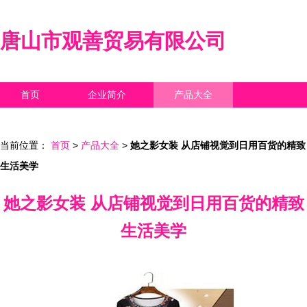
唐山市观善贸易有限公司
首页
企业简介
产品大全
联系我们
企业信息
访客留言
当前位置：
首页
>
产品大全
>
她之影女装 从店铺视觉到日用百货的精致
生活美学
她之影女装 从店铺视觉到日用百货的精致
生活美学