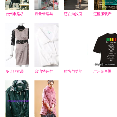
台州市路桥
质量管理与
还在为找面
迈橙服装产
同创服装机
销售策略的
料烦恼吗？
品手册与日
械厂 专业
融合 服装
秀场五大常
用百货精选
铸就品质，
与化妆品行
见面料，错
图录
创新引领未
业的双赢之
过将遗憾终
来
道
身
曼诺丽女装
台湾特色鞋
时尚与功能
广州金粤烫
最新鞋帽产
帽闪耀登场
服装类产品
画 服装装
品系列，优
一场聚焦设
的现代演变
饰的创新艺
雅与舒适的
计与商机的
术与卓越品
完美融合
产品专场配
质
对会