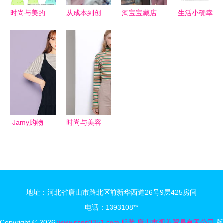
时尚与美的
从成本到创
淘宝宝藏店
生活小确幸
视觉呈现
新 中国服
铺大公开
裤衩背心简
衣服矢量图
装鞋帽制造
设计感爆棚
笔画与日用
在化妆品销
业的守卫战
的小众服装
百货的创意
售中的创新
与转型之路
店合集
交融
应用
Jamy购物
时尚与美容
网 探索韩
的交汇 当
国时尚的专
服装设计遇
属代购与批
见化妆品销
发平台
售
地址：河北省唐山市路北区前新华西道26号9层425房间
电话：1393108**
Copyright © 2026
www.ssgs0351.com
服装
唐山市观善贸易有限公司
版