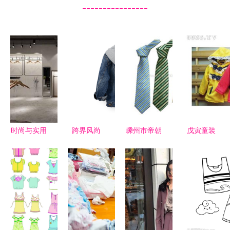
----------------
时尚与实用
跨界风尚
嵊州市帝朝
戊寅童装
现代服装的
连帽牛仔外
服饰 领带
最新产品展
多维解读
套童装与化
精品系列与
示与品牌实
妆品销售的
时尚化妆品
力解析
静物拍摄美
销售的完美
学
融合