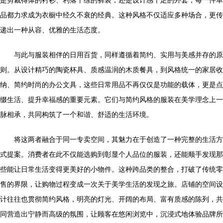
是剪裁得体的衬衫、利落干练的裤装，还是设计感十足的外套，每一件单
品都力求成为衣橱中经久不衰的经典。这种风格不仅适应多种场合，更传
递出一种从容、优雅的生活态度。
与此与服装相伴的日用百货，同样遵循着简约、实用与美感并存的原
则。从设计精巧的陶瓷杯具、质感温润的木质餐具，到风格统一的家居收
纳、简约时尚的办公文具，这些日常用品不再仅仅是功能的载体，更是点
缀生活、提升幸福感的重要元素。它们与简约风格的服装在美学理念上一
脉相承，共同构筑了一个和谐、舒适的生活环境。
将这两者融合于同一专卖空间，其魅力在于创造了一种完整的生活方
式提案。消费者在此不仅能选购到彰显个人品位的服装，还能顺手发现那
些能让日常生活变得更美好的小物件。这种跨品类的整合，打破了传统零
售的界限，让购物过程变成一次关于美学生活的发现之旅。店铺的空间设
计往往也贯彻简约风格，明亮的灯光、开阔的布局、富有质感的陈列，共
同营造出宁静而高级的氛围，让顾客在悠闲浏览中，沉浸式地体验品牌所