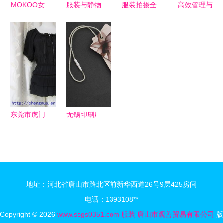
MOKOO女
服装与静物
服装拍摄全
高效管理与
装一手货源
拍摄 挂
攻略 静
精益生产
鞋帽厂家直
拍、平铺与
物、平铺、
服装鞋帽工
销，时尚与
模特展示的
挂拍与模特
厂的转型升
实惠的完美
专业技巧
展示技巧
级策略
结合
东莞市虎门
无锡印刷厂
成诺制衣厂
家订制各类
连衣裙产品
产品服饰吊
列表
牌，助力日
用百货品牌
地址：河北省唐山市路北区前新华西道26号9层425房间
提升
电话：1393108**
Copyright © 2026
www.ssgs0351.com
服装
唐山市观善贸易有限公司
版