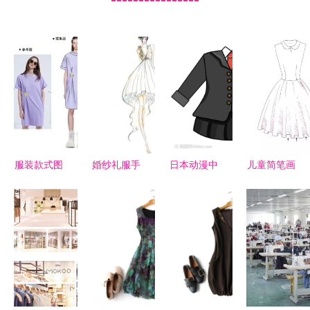
服装款式图
婚纱礼服手
日本动漫中
儿童简笔画
与设计展示
稿 从设计
的校服与鞋
服饰与化妆
面板 效果
灵感到日用
帽风格解析
品，美出天
图vs款式图
百货的实用
际的创意之
对照板在化
美学
旅
妆品销售中
的应用