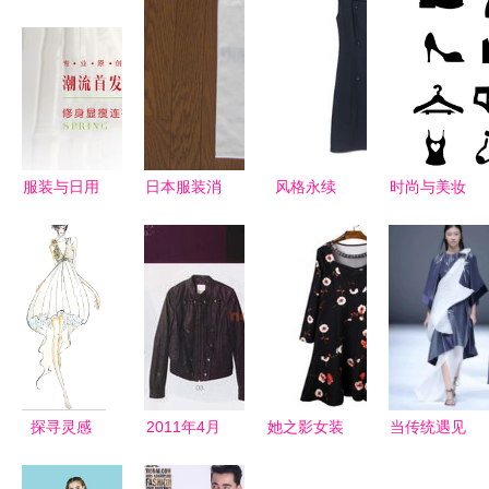
服装与日用
日本服装消
风格永续
时尚与美妆
百货 时尚
费指南 代
探索Giada
的视觉融合
与实用的双
购、新品价
黑色双排扣
如何运用矢
重奏
格、二手市
连衣裙的时
量素材提升
场与购买渠
尚美学与搭
化妆品销售
道全解析
配灵感
探寻灵感
2011年4月
她之影女装
当传统遇见
八大手绘服
全球时尚杂
从店铺视觉
未来 传统