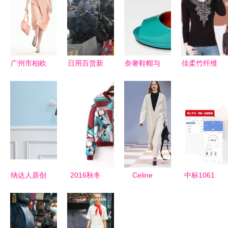
广州市柏欧
日用百货新
奈奢鞋帽与
佳柔竹纤维
服饰与日用
潮流 线上
化妆品销售
秋衣秋裤套
百货 一站
选购与环保
融合时尚与
装 一件代
式品质生活
理念并行
美的商业之
发免费加
新选择
道
盟，打造时
尚健康新生
活
纳达人原创
2016秋冬
Celine
中标1061
韩版T恤 时
爆款欧美印
2015秋冬
万元，钦家
尚与舒适的
花棒球服外
穿白球鞋的
助力合伙人
完美融合
套女装批发
现代女诗人
成功中标