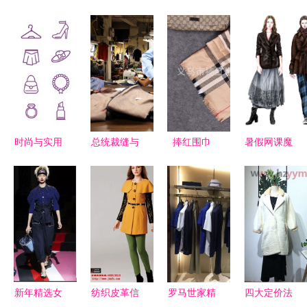
时尚与实用
总统裁缝与
捧红围巾
暑假网课魔
的完美交融
他的私人定
保暖与时尚
训 电脑服
时装与日用
制 布鲁克
的完美结合
装效果图技
百货的图标
林最后的手
法精品课
设计
工制衣厂
程，导师团
手把手助你
起飞
新年精选女
纺织皮革信
罗马世家精
四大定价法