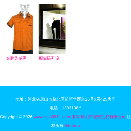
装效果图素
息平台 拓
品男装盛大
品牌服装店
材 展现鞋
展化妆品销
开业，尊享
如何巧妙定
帽压箱底精
售的新路径
七折，定制
价吸引顾
品风采
专属风范
客，借鉴化
妆品销售经
验
金牌柒威男
橱窗陈列设
装 产品优
计在服装与
势与加盟前
化妆品销售
景解析
中的艺术与
策略
地址：河北省唐山市路北区前新华西道26号9层425房间
电话：1393108**
Copyright © 2026
www.ssgs0351.com
服装
唐山市观善贸易有限公司
版
权所有
Sitemap