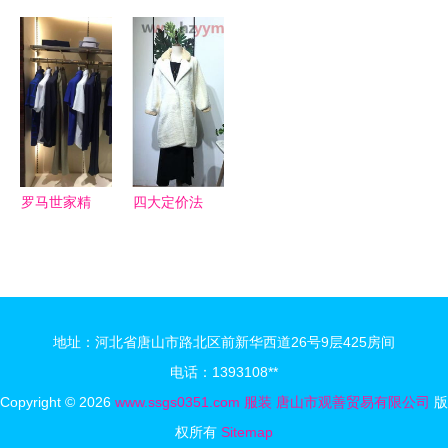
力思奖学金
保暖与时尚
训 电脑服
装效果图素
息平台 拓
颁奖仪式
的完美结合
装效果图技
材 展现鞋
展化妆品销
法精品课
帽压箱底精
售的新路径
程，导师团
品风采
手把手助你
起飞
罗马世家精
四大定价法
品男装盛大
品牌服装店
开业，尊享
如何巧妙定
七折，定制
价吸引顾
专属风范
客，借鉴化
地址：河北省唐山市路北区前新华西道26号9层425房间
妆品销售经
电话：1393108**
验
Copyright © 2026
www.ssgs0351.com
服装
唐山市观善贸易有限公司
版
权所有
Sitemap