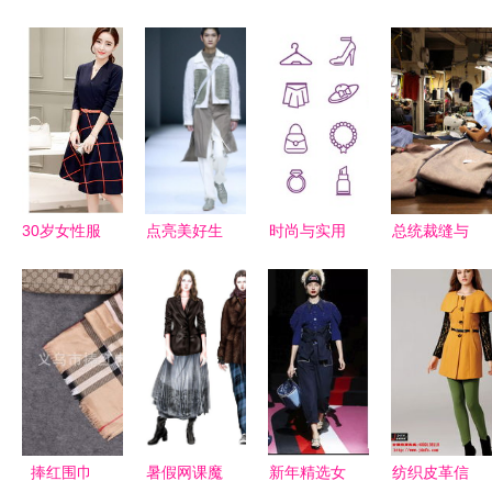
30岁女性服
点亮美好生
时尚与实用
总统裁缝与
装搭配圣经
活——
的完美交融
他的私人定
日用百货与
2018北京
时装与日用
制 布鲁克
时尚的完美
服装学院服
百货的图标
林最后的手
融合
装艺术与工
设计
工制衣厂
程学院毕业
生作品发布
会暨北服歌
捧红围巾
暑假网课魔
新年精选女
纺织皮革信