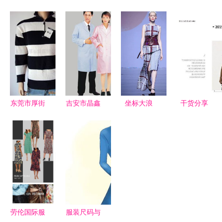
品质生活
品与店铺装
入门 手稿
计师的跨界
——探索精
修 打造鞋
绘制核心指
融合 当服
品服装与日
帽时尚新视
南，告
装设计灵感
用百货的融
觉
别“瞎画”时
遇上日用百
合魅力
代
货革新
东莞市厚街
吉安市晶鑫
坐标大浪
干货分享
路露服装经
服装 专业
时尚风云激
以
营部库存服
医疗与卫生
荡，潮流与
ELLASSAY
装产品列表
服装的日用
创新共生
为例，构建
及化妆品销
百货优选
——2019
服装品牌市
售业务概览
春夏中国纺
场调研实战
织面料流行
模版与日用
趋势暨新锐
百货行业启
劳伦国际服
服装尺码与