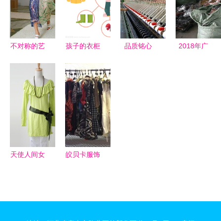
势解析
板
怎么样 最
新 奔和化
妆品 产品
不对称的艺
孩子的衣柜
品质铭心
2018年广
展示
术 设计师
通达宏宇
州四季太阳
如何以不寻
——访大连
花品牌鞋帽
常之路颠覆
宏宇泡沫厂
批发 货源
对称审美
张忠磊总经
优势与市场
理
洞察
天使人间女
皎贝卡服饰
装 产品图
加盟店产品
解析与加盟
与日用百货
体验分享
的全面解析