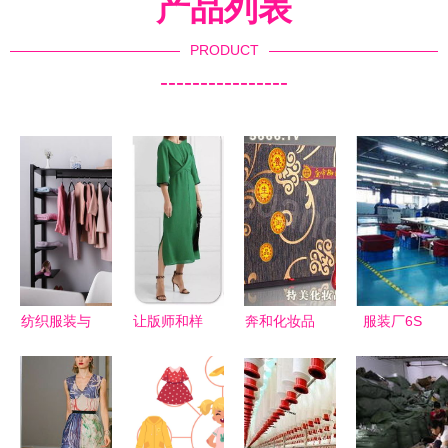
产品列表
PRODUCT
----------------
纺织服装与
让版师和样
奔和化妆品
服装厂6S
日用百货
衣师都能看
产品 奔和
现场管理
2024年3月
懂的 200
化妆品 产
95条标准护
4日市场动
企业平面服
品图片 奔
航高效生产
态与消费趋
装款式图模
和化妆品
与整洁环境