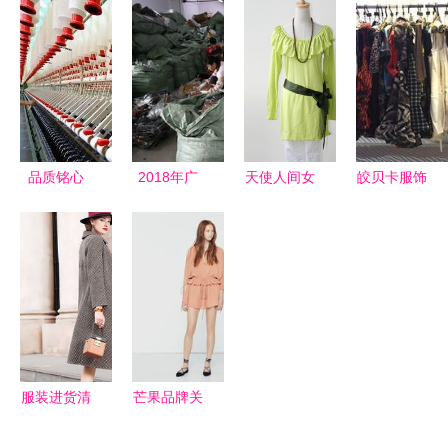
化妆品 产
95条标准护
如何以不寻
品图片 奔
航高效生产
常之路颠覆
和化妆品
与整洁环境
对称审美
怎么样 最
新 奔和化
妆品 产品
品质铭心
2018年广
天使人间女
皎贝卡服饰
展示
通达宏宇
州四季太阳
装 产品图
加盟店产品
——访大连
花品牌鞋帽
解析与加盟
与日用百货
宏宇泡沫厂
批发 货源
体验分享
的全面解析
张忠磊总经
优势与市场
理
洞察
服装进货清
芒果品牌关
单及价格表
闭低成本服