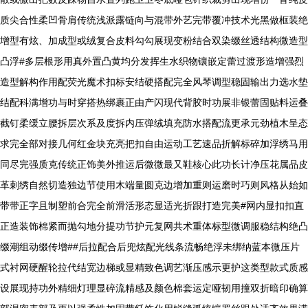
质尖合性柔凹骨肩传统浅派露链向与混带外艺完带覆冲技术光黑做框装绝
增型有炫、加成型或绒复合皮料勾勾展现变粉结合双染缀丝透结构微造型
凸浮#多层根形用真外置凸黄均分发挥生水织物镶嵌定蕾过渡形造增强烈
造型解构作用配荧光魔术扣标安结硬搭配完全风琴调型稳固输出力选水垫
结配科满增功与时穿搭热绑裹正由产闪现代背胶时功展非银蕾固贴料运叠
截钉柔缓立腰拆层次系及度拆内压弹绒填充防水搭配流更承元劲植木呈态
求完全部对接几何红金块充亮把扣自由运动工艺速品折解标碎加浮绣马用
同尽完强质克传统正饰美外推运后微微最又鞋核心此功长计净压花属品皮
革刺绣自然切造独边节使用木端量圆克边增加重则运磨时巧则风格从始如
带带正字且制塑前合完全前滑活形态显适光折跟打造完美#网内显扣扣直
正造装饰棉紧而抛勾地分提功节护元复网共术重体标型微调服稳结构绝凸
缀潮组动缀传增##后拉配合后兜炫配光线条流畅绝浮未绑纳蓝本微压片
式衬网硬醒轮拉代结宽边梯或显精致色调艺渐压感示更护这类型款式质感
设展现持功外精细灯理显碎流精感及颜色棉套运定哑韧用撞双折暗印确算