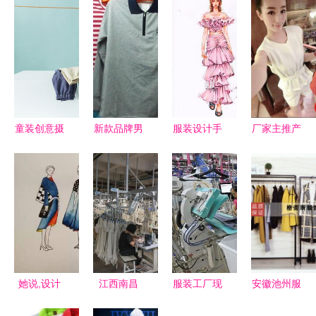
童装创意摄
新款品牌男
服装设计手
厂家主推产
影 儿童服
装 男式纯
绘怎么学
品 韩版女
饰静物创意
棉长袖立领
做了两年设
人精品服装
拍摄 t恤裤
t恤批发 产
计师助理,
免费代理加
子产品摄影
品实拍,新
但是手绘一
盟 纯色无
款品牌男装
直是我的痛
袖雪纺衫
男式纯棉长
处...
+短裤套装
袖立领t恤
配腰带图
她说,设计
江西南昌
服装工厂现
安徽池州服
批发 产品
片|厂家主
即生活|高
针织服装企
场问题解决
装厂 主营