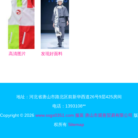
实拍生产厂
推产品 韩
中服装设计
业赶制出口
八步法,轻
各类中高档
家,新款品
版女人精品
师交友计划
订单忙
松实现现场
服装
牌男装 男
服装免费代
#4
管理
式纯棉长袖
理加盟 纯
立领t恤批
色无袖雪纺
发 产品实
衫+短裤套
高清图片
发现好面料
拍价格
装 配腰带
2020 21秋
产品图片由
冬流行趋势
深圳市宝安
发布秀 趋
区新安柏思
势联盟 如
妮服装厂公
地址：河北省唐山市路北区前新华西道26号9层425房间
意
司生产提
电话：1393108**
供-
Copyright © 2026
www.ssgs0351.com
服装
唐山市观善贸易有限公司
版
权所有
Sitemap