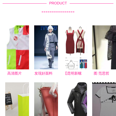
PRODUCT
----------------
高清图片
发现好面料
【昆明新螺
图 范思哲
2020 21秋
蛳湾批发马
大牌女装招
冬流行趋势
甲马褂围裙
代理高端精
发布秀 趋
袋子印字热
品女装工厂
势联盟 如
转印图】-
vx代理代理
意
北京母婴