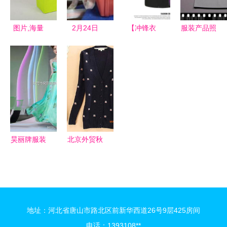
儿童用品
图片,海量
2月24日
【冲锋衣
服装产品照
精选高清图
coach工厂
2017】价
片应该如何
片库 鑫顺
店9折开仓
格_厂家_图
拍【淘宝店
源包装
代购美国
片 -
铺装修】__
coach工厂
金蝶友商网
店 汇率7
mk jc ugg
等时尚潮
昊丽牌服装
北京外贸秋
品,另拼单
产品 昊丽
冬装服装便
美 婴产品,
牌服装产品
宜批发精品
宝宝衣服
图片 昊丽
外贸尾单库
牌服装怎么
存货,北京
地址：河北省唐山市路北区前新华西道26号9层425房间
样 最新昊
外贸秋冬装
电话：1393108**