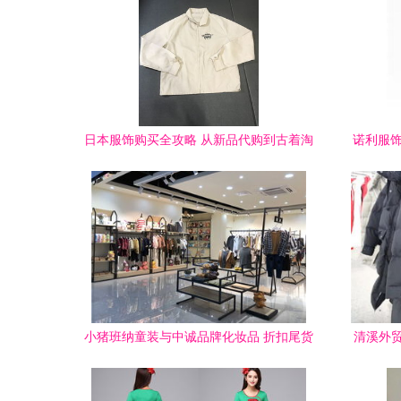
日本服饰购买全攻略 从新品代购到古着淘
诺利服饰
货
小猪班纳童装与中诚品牌化妆品 折扣尾货
清溪外
批发与销售解析