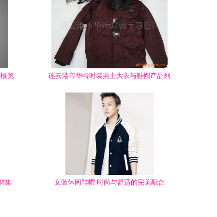
店概览
连云港市华特时装男士大衣与鞋帽产品列
表
材集
女装休闲鞋帽 时尚与舒适的完美融合