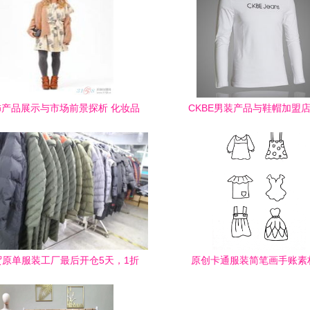
产品展示与市场前景探析 化妆品
CKBE男装产品与鞋帽加盟
销售新机遇
贸原单服装工厂最后开仓5天，1折
原创卡通服装简笔画手账素
后再降！组团扫货迎新年