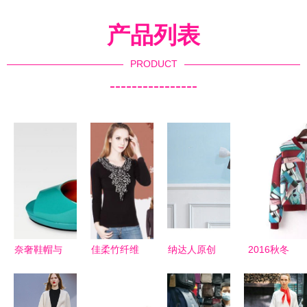
产品列表
PRODUCT
----------------
奈奢鞋帽与
佳柔竹纤维
纳达人原创
2016秋冬
化妆品销售
秋衣秋裤套
韩版T恤 时
爆款欧美印
融合时尚与
装 一件代
尚与舒适的
花棒球服外