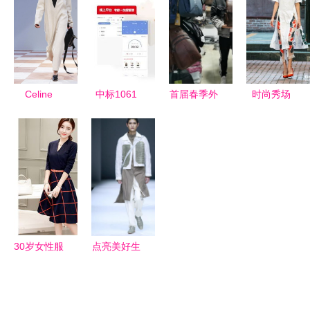
美的商业之
发免费加
完美融合
套女装批发
道
盟，打造时
指南 厂家
尚健康新生
直销优势解
活
析
Celine
中标1061
首届春季外
时尚秀场
2015秋冬
万元，钦家
贸丝绸服装
服装设计的
穿白球鞋的
助力合伙人
商品购物节
视觉盛宴与
现代女诗人
成功中标
璀璨启幕，
艺术表达
2021瑞安
日用百货琳
市学生服装
琅满目
招标项目
30岁女性服
点亮美好生
装搭配圣经
活——
日用百货与
2018北京
时尚的完美
服装学院服