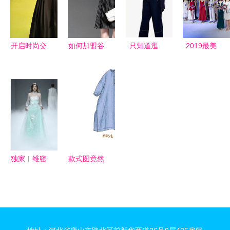
儿,不得不
2022年仙
献膝盖
桃服装产业
发展大会即
开启时尚交
如何加盟谷
只知道逛
2019最美
将召开
流新篇章
雨女装 加
zara 和 h
艺考生出炉
中国服装好
盟利润 需
m 这些国产
高等院校表
设计 巴黎,
要多少钱
服装品牌也
演专业艺考
让中法时尚
超好看
生表演大赛
双向奔赴
落幕
独家︱维密
款式图竟然
超模谢欣在
能画出效果
盖娅传说大
图的感觉
秀上揭了这
115张手绘
些秘密._时
服装平面款