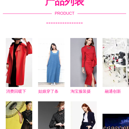
产品列表
PRODUCT
----------------
消费回暖下
姑娘穿了条
淘宝服装摄
融通创新
的制造升级
能装下两个
影
协作互联--
自己的肥裤
中国纺织产
子,反被她
业集群协作
穿出女神范
交流大会暨